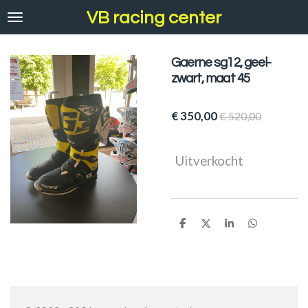
Ga
VB racing center
direct
naar
de
Gaerne sg12, geel-
hoofdinhoud
zwart, maat 45
€ 350,00
€ 520,00
Uitverkocht
D
D
S
D
e
e
h
e
l
e
a
l
e
l
r
e
n
e
n