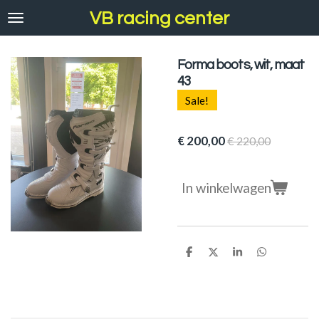
Ga
VB racing center
direct
naar
de
Forma boots, wit, maat
hoofdinhoud
43
Sale!
€ 200,00
€ 220,00
In winkelwagen
D
D
S
D
e
e
h
e
l
e
a
l
e
l
r
e
n
e
n